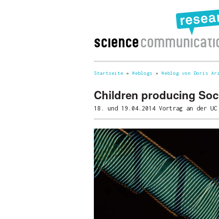
Startseite
»
Weblogs
»
Weblog von Doris Ar
Sie sind hier
Children producing Soc
18. und 19.04.2014 Vortrag an der UC