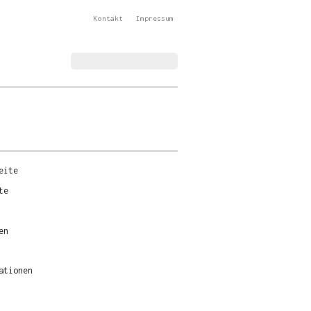
Kontakt
Impressum
Suchformular
eite
te
en
ationen