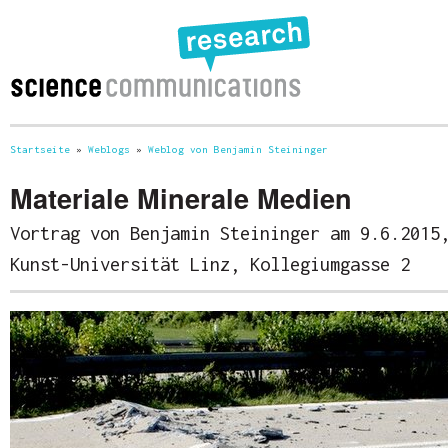
Startseite
»
Weblogs
»
Weblog von Benjamin Steininger
Sie sind hier
Materiale Minerale Medien
Vortrag von Benjamin Steininger am 9.6.2015
Kunst-Universität Linz, Kollegiumgasse 2